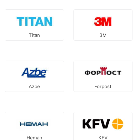
Titan
3М
Azbe
Forpost
Heman
KFV