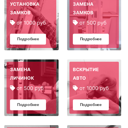
УСТАНОВКА
ЗАМЕНА
ЗАМКОВ
ЗАМКОВ
от 1000 руб
от 500 руб
Подробнее
Подробнее
ЗАМЕНА
ВСКРЫТИЕ
ЛИЧИНОК
АВТО
от 500 руб
от 1000 руб
Подробнее
Подробнее