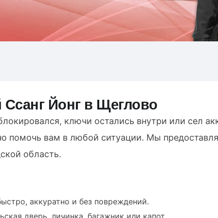
 Ссанг Йонг в Щеглово
блокировался, ключи остались внутри или сел акк
но помочь вам в любой ситуации. Мы предоставл
ской область.
ыстро, аккуратно и без повреждений.
ьская дверь, личинка, багажник или капот.