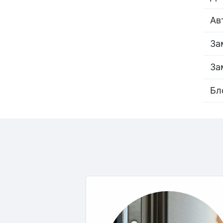
Ав
За
За
Бл